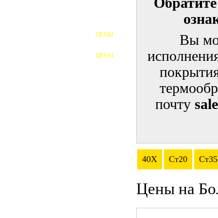
Обратите
озна
ШПИЛЬКИ
ЦЕНЫ
Вы мо
ПОЛНОРЕЗЬБОВЫЕ
ШПИЛЬКИ
исполнения
ЦЕНЫ
ГАЙКИ
покрытия
ШАЙБЫ
термообр
почту
sal
ТАЛРЕПЫ
ЗАКЛАДНЫЕ ДЕТАЛИ
ПРИЖИМНЫЕ ПЛАНКИ
40Х
Ст20
Ст35
АВТОМОБИЛЬНЫЙ КРЕПЕЖ
Цены на Бо
ВАННОЧКИ ДЛЯ
СВАРИВАНИЯ
ДОРЕЗКА РЕЗЬБЫ