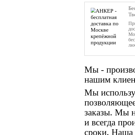
Бе
Тв
При
дос
Мо
бе
лю
Мы - произв
нашим клиен
Мы использу
позволяющее
заказы. Мы 
и всегда пр
сроки. Наша