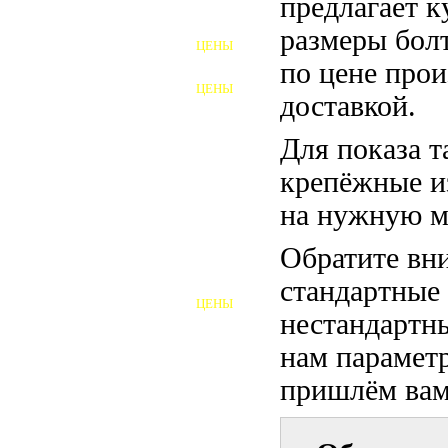
предлагает 
ФУНДАМЕНТНЫЕ БОЛТЫ
размеры бол
ЦЕНЫ
АНКЕРНЫЕ ПЛИТЫ
по цене прои
ЦЕНЫ
доставкой.
ШАЙБЫ ФУНДАМЕНТНЫЕ
Для показа т
ШЕСТИГРАННЫЕ БОЛТЫ
крепёжные и
ВИНТЫ
на нужную м
ПРОБКИ
Обратите вни
ОТКИДНЫЕ БОЛТЫ
стандартные
ЦЕНЫ
БОЛТЫ СРБ (БСР)
нестандартны
нам параметр
НЕРЖАВЕЮЩИЙ КРЕПЁЖ
пришлём вам 
БОЛТЫ ИЗ АРМАТУРЫ
ВЫСОКОПРОЧНЫЙ КРЕПЁЖ