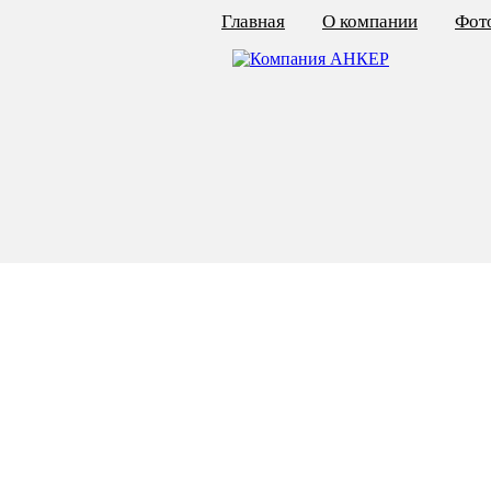
Главная
О компании
Фото
КАЛЬКУЛЯТОР ЦЕН
КРЕПЁЖ ПО ГОСТ
КРЕПЁЖ С ЛЕВОЙ РЕЗЬБОЙ
МЕТАЛЛОКОНСТРУКЦИИ