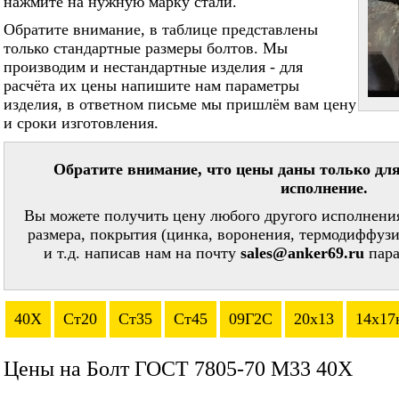
нажмите на нужную марку стали.
Обратите внимание, в таблице представлены
только стандартные размеры болтов. Мы
производим и нестандартные изделия - для
расчёта их цены напишите нам параметры
изделия, в ответном письме мы пришлём вам цену
и сроки изготовления.
Обратите внимание, что цены даны только для
исполнение.
Вы можете получить цену любого другого исполнения
размера, покрытия (цинка, воронения, термодиффузи
и т.д. написав нам на почту
sales@anker69.ru
пара
40Х
Ст20
Ст35
Ст45
09Г2С
20х13
14х17
Цены на Болт ГОСТ 7805-70 М33 40Х