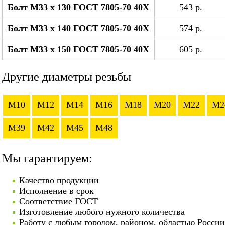
Болт М33 x 130 ГОСТ 7805-70 40Х
543 р.
Болт М33 x 140 ГОСТ 7805-70 40Х
574 р.
Болт М33 x 150 ГОСТ 7805-70 40Х
605 р.
Другие диаметры резьбы
M10
M12
M14
M16
M18
M20
M22
M2
M39
M42
M45
M48
Мы гарантируем:
Качество продукции
Исполнение в срок
Соответствие ГОСТ
Изготовление любого нужного количества
Работу с любым городом, районом, областью России