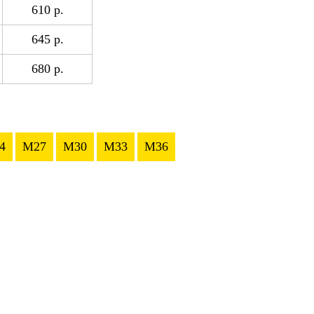
610 р.
645 р.
680 р.
4
M27
M30
M33
M36