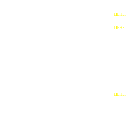
ФУНДАМЕНТНЫЕ БОЛТЫ
ЦЕНЫ
АНКЕРНЫЕ ПЛИТЫ
ЦЕНЫ
ШАЙБЫ ФУНДАМЕНТНЫЕ
ШЕСТИГРАННЫЕ БОЛТЫ
ВИНТЫ
ПРОБКИ
ОТКИДНЫЕ БОЛТЫ
ЦЕНЫ
БОЛТЫ СРБ (БСР)
НЕРЖАВЕЮЩИЙ КРЕПЁЖ
БОЛТЫ ИЗ АРМАТУРЫ
ВЫСОКОПРОЧНЫЙ КРЕПЁЖ