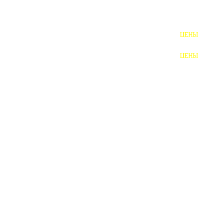
ШПИЛЬКИ
ЦЕНЫ
ПОЛНОРЕЗЬБОВЫЕ
ШПИЛЬКИ
ЦЕНЫ
ГАЙКИ
ШАЙБЫ
ТАЛРЕПЫ
ЗАКЛАДНЫЕ ДЕТАЛИ
ПРИЖИМНЫЕ ПЛАНКИ
АВТОМОБИЛЬНЫЙ КРЕПЕЖ
ВАННОЧКИ ДЛЯ
СВАРИВАНИЯ
ДОРЕЗКА РЕЗЬБЫ