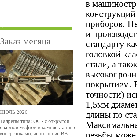
в машиностр
ТРУБЫ ПОД ГРУВЛОК
конструкций 
КОМПЕНСАТОРЫ УСАДКИ
приборов. Н
(ДОМКРАТЫ)
и производст
Заказ месяца
стандарту ка
головкой кл
стали, а так
высокопрочн
покрытием. 
точности) ис
1,5мм диамет
ИЮЛЬ 2026
длины по ста
Талрепы типа: ОС - с открытой
Максимальна
сварной муфтой в комплектации с
резьбы може
контргайками, исполнение ВВ