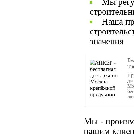
Мы регу
строительн
Наша пр
строительс
значения
Бе
Тв
При
дос
Мо
бе
лю
Мы - произв
нашим клиен