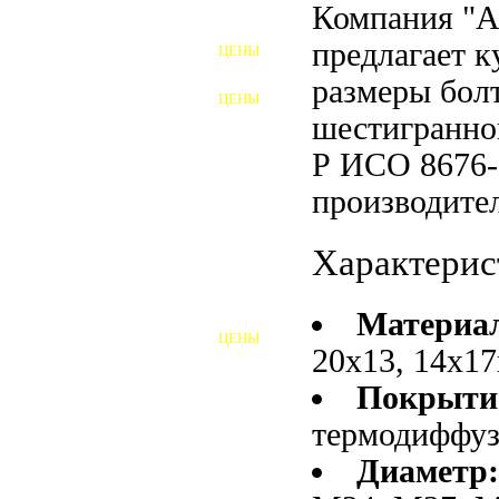
Компания "
ФУНДАМЕНТНЫЕ БОЛТЫ
предлагает 
ЦЕНЫ
АНКЕРНЫЕ ПЛИТЫ
размеры болт
ЦЕНЫ
ШАЙБЫ ФУНДАМЕНТНЫЕ
шестигранно
Р ИСО 8676-
ШЕСТИГРАННЫЕ БОЛТЫ
производител
ВИНТЫ
Характерис
ПРОБКИ
ОТКИДНЫЕ БОЛТЫ
Материа
ЦЕНЫ
БОЛТЫ СРБ (БСР)
20х13, 14х17
Покрыти
НЕРЖАВЕЮЩИЙ КРЕПЁЖ
термодиффу
БОЛТЫ ИЗ АРМАТУРЫ
Диаметр:
ВЫСОКОПРОЧНЫЙ КРЕПЁЖ