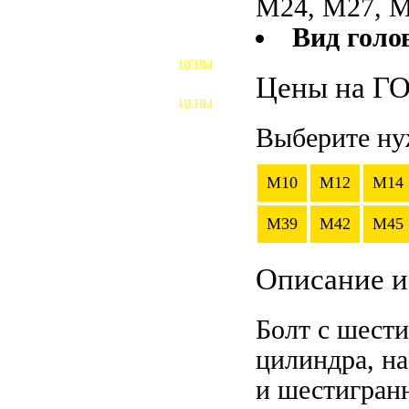
М24, М27, М
Вид голо
ШПИЛЬКИ
ЦЕНЫ
ПОЛНОРЕЗЬБОВЫЕ
Цены на Г
ШПИЛЬКИ
ЦЕНЫ
ГАЙКИ
Выберите ну
ШАЙБЫ
M10
M12
M14
ТАЛРЕПЫ
M39
M42
M45
ЗАКЛАДНЫЕ ДЕТАЛИ
ПРИЖИМНЫЕ ПЛАНКИ
Описание и
АВТОМОБИЛЬНЫЙ КРЕПЕЖ
Болт с шести
ВАННОЧКИ ДЛЯ
цилиндра, на
СВАРИВАНИЯ
и шестигранн
ДОРЕЗКА РЕЗЬБЫ