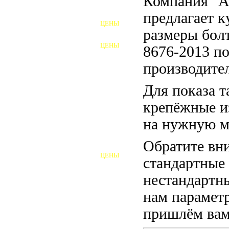
Компания "
ФУНДАМЕНТНЫЕ БОЛТЫ
предлагает 
ЦЕНЫ
АНКЕРНЫЕ ПЛИТЫ
размеры бо
ЦЕНЫ
8676-2013 по
ШАЙБЫ ФУНДАМЕНТНЫЕ
производител
ШЕСТИГРАННЫЕ БОЛТЫ
Для показа т
ВИНТЫ
крепёжные и
ПРОБКИ
на нужную м
ОТКИДНЫЕ БОЛТЫ
Обратите вни
ЦЕНЫ
стандартные
БОЛТЫ СРБ (БСР)
нестандартны
НЕРЖАВЕЮЩИЙ КРЕПЁЖ
нам параметр
БОЛТЫ ИЗ АРМАТУРЫ
пришлём вам 
ВЫСОКОПРОЧНЫЙ КРЕПЁЖ