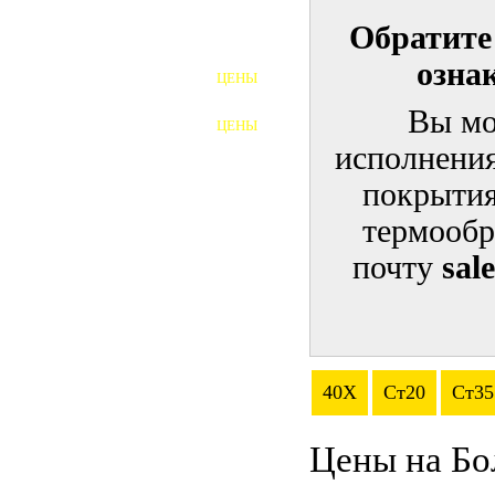
Обратите
ШПИЛЬКИ
озна
ЦЕНЫ
ПОЛНОРЕЗЬБОВЫЕ
ШПИЛЬКИ
Вы мо
ЦЕНЫ
ГАЙКИ
исполнения
ШАЙБЫ
покрытия
термообр
ТАЛРЕПЫ
почту
sal
ЗАКЛАДНЫЕ ДЕТАЛИ
ПРИЖИМНЫЕ ПЛАНКИ
АВТОМОБИЛЬНЫЙ КРЕПЕЖ
40Х
Ст20
Ст35
ВАННОЧКИ ДЛЯ
СВАРИВАНИЯ
Цены на Бо
ДОРЕЗКА РЕЗЬБЫ