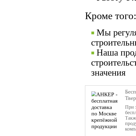
Кроме того
Мы регул
строительн
Наша прод
строительс
значения
Бесп
Тве
При 
бесп
Такж
прод
комп