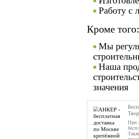
Изготовле
Работу с 
Кроме того
Мы регул
строительн
Наша прод
строительс
значения
Бесп
Тве
При 
бесп
Такж