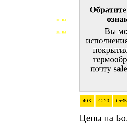
Обратите
ШПИЛЬКИ
озна
ЦЕНЫ
ПОЛНОРЕЗЬБОВЫЕ
ШПИЛЬКИ
Вы мо
ЦЕНЫ
ГАЙКИ
исполнения
ШАЙБЫ
покрытия
термообр
ТАЛРЕПЫ
почту
sal
ЗАКЛАДНЫЕ ДЕТАЛИ
ПРИЖИМНЫЕ ПЛАНКИ
АВТОМОБИЛЬНЫЙ КРЕПЕЖ
40Х
Ст20
Ст35
ВАННОЧКИ ДЛЯ
СВАРИВАНИЯ
Цены на Бо
ДОРЕЗКА РЕЗЬБЫ