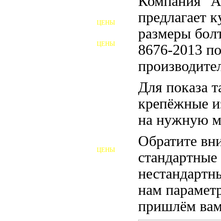
Компания "
ФУНДАМЕНТНЫЕ БОЛТЫ
предлагает 
ЦЕНЫ
АНКЕРНЫЕ ПЛИТЫ
размеры бо
ЦЕНЫ
8676-2013 по
ШАЙБЫ ФУНДАМЕНТНЫЕ
производител
ШЕСТИГРАННЫЕ БОЛТЫ
Для показа т
ВИНТЫ
крепёжные и
ПРОБКИ
на нужную м
ОТКИДНЫЕ БОЛТЫ
Обратите вни
ЦЕНЫ
стандартные
БОЛТЫ СРБ (БСР)
нестандартны
НЕРЖАВЕЮЩИЙ КРЕПЁЖ
нам параметр
БОЛТЫ ИЗ АРМАТУРЫ
пришлём вам 
ВЫСОКОПРОЧНЫЙ КРЕПЁЖ