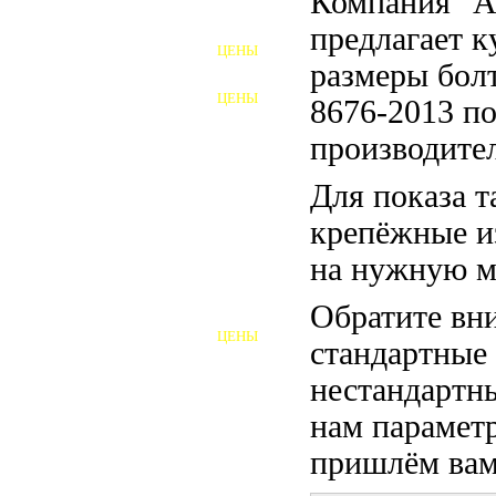
Компания "
ФУНДАМЕНТНЫЕ БОЛТЫ
предлагает 
ЦЕНЫ
АНКЕРНЫЕ ПЛИТЫ
размеры бо
ЦЕНЫ
8676-2013 по
ШАЙБЫ ФУНДАМЕНТНЫЕ
производител
ШЕСТИГРАННЫЕ БОЛТЫ
Для показа т
ВИНТЫ
крепёжные и
ПРОБКИ
на нужную м
ОТКИДНЫЕ БОЛТЫ
Обратите вни
ЦЕНЫ
стандартные
БОЛТЫ СРБ (БСР)
нестандартны
НЕРЖАВЕЮЩИЙ КРЕПЁЖ
нам параметр
БОЛТЫ ИЗ АРМАТУРЫ
пришлём вам 
ВЫСОКОПРОЧНЫЙ КРЕПЁЖ