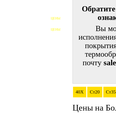
Обратите
ШПИЛЬКИ
озна
ЦЕНЫ
ПОЛНОРЕЗЬБОВЫЕ
ШПИЛЬКИ
Вы мо
ЦЕНЫ
ГАЙКИ
исполнения
ШАЙБЫ
покрытия
термообр
ТАЛРЕПЫ
почту
sal
ЗАКЛАДНЫЕ ДЕТАЛИ
ПРИЖИМНЫЕ ПЛАНКИ
АВТОМОБИЛЬНЫЙ КРЕПЕЖ
40Х
Ст20
Ст35
ВАННОЧКИ ДЛЯ
СВАРИВАНИЯ
Цены на Бо
ДОРЕЗКА РЕЗЬБЫ