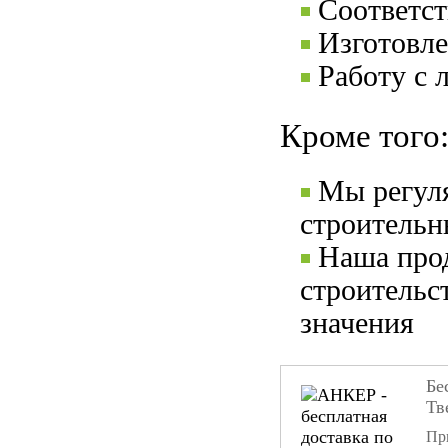
Соответс
Изготовле
Работу с 
Кроме того
Мы регул
строительн
Наша прод
строительс
значения
Бе
Тв
При