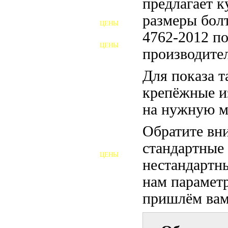
предлагает 
ФУНДАМЕНТНЫЕ БОЛТЫ
размеры бо
ЦЕНЫ
АНКЕРНЫЕ ПЛИТЫ
4762-2012 по
ЦЕНЫ
производител
ШАЙБЫ ФУНДАМЕНТНЫЕ
Для показа т
ШЕСТИГРАННЫЕ БОЛТЫ
крепёжные и
ВИНТЫ
на нужную м
ПРОБКИ
Обратите вни
ОТКИДНЫЕ БОЛТЫ
стандартные
ЦЕНЫ
БОЛТЫ СРБ (БСР)
нестандартны
нам параметр
НЕРЖАВЕЮЩИЙ КРЕПЁЖ
пришлём вам 
БОЛТЫ ИЗ АРМАТУРЫ
ВЫСОКОПРОЧНЫЙ КРЕПЁЖ