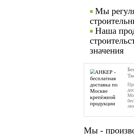
Мы регул
строительн
Наша прод
строительс
значения
Бе
Тв
При
дос
Мо
бе
лю
Мы - произв