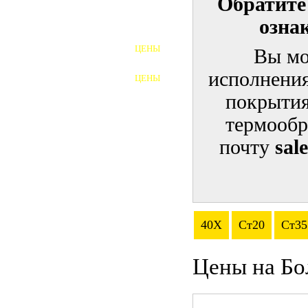
Обратите
озна
ШПИЛЬКИ
ЦЕНЫ
Вы мо
ПОЛНОРЕЗЬБОВЫЕ
ШПИЛЬКИ
исполнения
ЦЕНЫ
ГАЙКИ
покрытия
ШАЙБЫ
термообр
почту
sal
ТАЛРЕПЫ
ЗАКЛАДНЫЕ ДЕТАЛИ
ПРИЖИМНЫЕ ПЛАНКИ
40Х
Ст20
Ст35
АВТОМОБИЛЬНЫЙ КРЕПЕЖ
Цены на Бо
ВАННОЧКИ ДЛЯ
СВАРИВАНИЯ
ДОРЕЗКА РЕЗЬБЫ