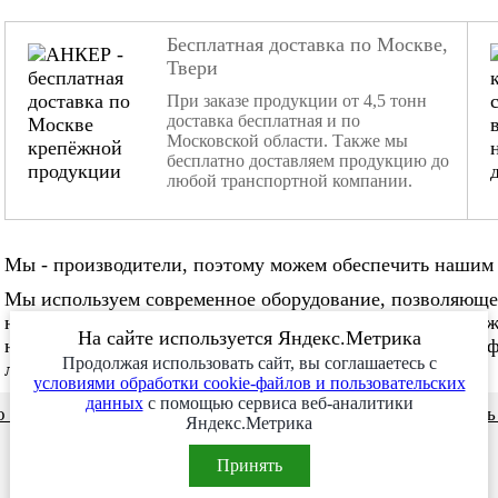
Бесплатная доставка по Москве,
Твери
При заказе продукции от 4,5 тонн
доставка бесплатная и по
Московской области. Также мы
бесплатно доставляем продукцию до
любой транспортной компании.
Мы - производители, поэтому можем обеспечить нашим 
Мы используем современное оборудование, позволяюще
нестандартные заказы. Мы не боимся изготовления слож
На сайте используется Яндекс.Метрика
нужное количество в нужные сроки. Наша команда проф
Продолжая использовать сайт, вы соглашаетесь с
любой сложности!
условиями обработки cookie-файлов и пользовательских
данных
с помощью сервиса веб-аналитики
 и видео
Сотрудничество
Заказ месяца
Заказат
Яндекс.Метрика
Принять