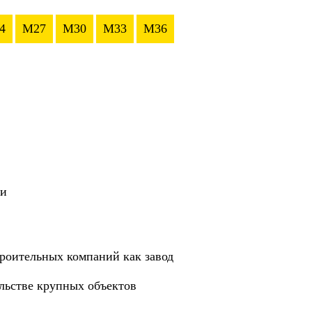
4
M27
M30
M33
M36
ии
роительных компаний как завод
ельстве крупных объектов