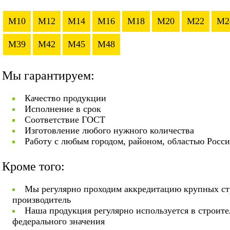
M10
M12
M14
M16
M18
M20
M22
M2
M39
M42
M45
M48
Мы гарантируем:
Качество продукции
Исполнение в срок
Соответствие ГОСТ
Изготовление любого нужного количества
Работу с любым городом, районом, областью Росс
Кроме того:
Мы регулярно проходим аккредитацию крупных ст
производитель
Наша продукция регулярно используется в строит
федерального значения