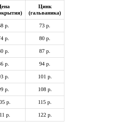
Цена
Цинк
покрытия)
(гальваника)
68 р.
73 р.
74 р.
80 р.
80 р.
87 р.
86 р.
94 р.
93 р.
101 р.
99 р.
108 р.
05 р.
115 р.
11 р.
122 р.