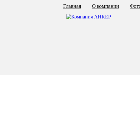
Главная
О компании
Фото
КАЛЬКУЛЯТОР ЦЕН
КРЕПЁЖ ПО ГОСТ
КРЕПЁЖ С ЛЕВОЙ РЕЗЬБОЙ
МЕТАЛЛОКОНСТРУКЦИИ