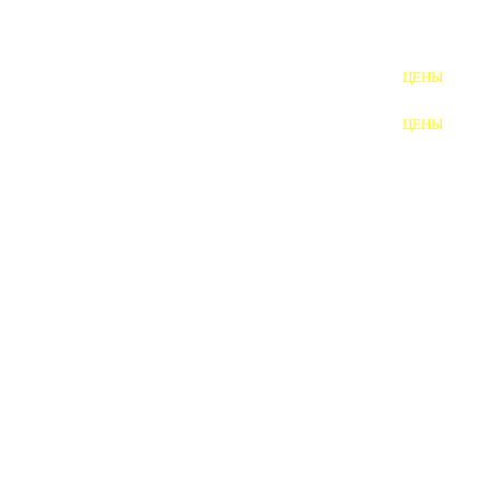
ШПИЛЬКИ
ЦЕНЫ
ПОЛНОРЕЗЬБОВЫЕ
ШПИЛЬКИ
ЦЕНЫ
ГАЙКИ
ШАЙБЫ
ТАЛРЕПЫ
ЗАКЛАДНЫЕ ДЕТАЛИ
ПРИЖИМНЫЕ ПЛАНКИ
АВТОМОБИЛЬНЫЙ КРЕПЕЖ
ВАННОЧКИ ДЛЯ
СВАРИВАНИЯ
ДОРЕЗКА РЕЗЬБЫ