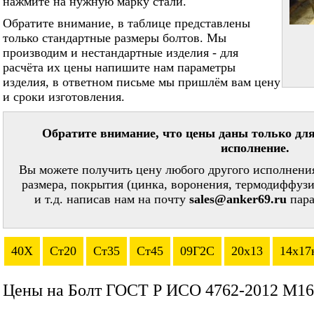
нажмите на нужную марку стали.
Обратите внимание, в таблице представлены
только стандартные размеры болтов. Мы
производим и нестандартные изделия - для
расчёта их цены напишите нам параметры
изделия, в ответном письме мы пришлём вам цену
и сроки изготовления.
Обратите внимание, что цены даны только для
исполнение.
Вы можете получить цену любого другого исполнения
размера, покрытия (цинка, воронения, термодиффузи
и т.д. написав нам на почту
sales@anker69.ru
пара
40Х
Ст20
Ст35
Ст45
09Г2С
20х13
14х17
Цены на Болт ГОСТ Р ИСО 4762-2012 М16