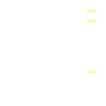
ФУНДАМЕНТНЫЕ БОЛТЫ
ЦЕНЫ
АНКЕРНЫЕ ПЛИТЫ
ЦЕНЫ
ШАЙБЫ ФУНДАМЕНТНЫЕ
ШЕСТИГРАННЫЕ БОЛТЫ
ВИНТЫ
ПРОБКИ
ОТКИДНЫЕ БОЛТЫ
ЦЕНЫ
БОЛТЫ СРБ (БСР)
НЕРЖАВЕЮЩИЙ КРЕПЁЖ
БОЛТЫ ИЗ АРМАТУРЫ
ВЫСОКОПРОЧНЫЙ КРЕПЁЖ