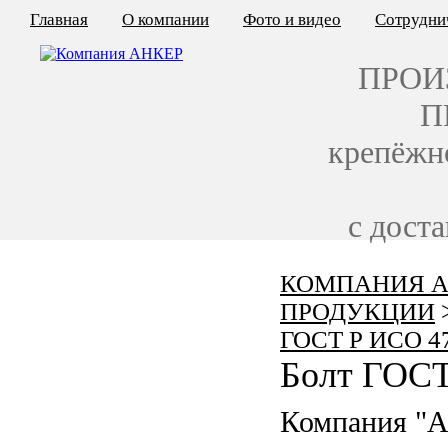
Главная
О компании
Фото и видео
Сотрудни
ПРОИ
П
крепёжн
с дост
КОМПАНИЯ А
КАЛЬКУЛЯТОР ЦЕН
ПРОДУКЦИИ
КРЕПЁЖ ПО ГОСТ
ГОСТ Р ИСО 4
Болт ГОСТ
КРЕПЁЖ С ЛЕВОЙ РЕЗЬБОЙ
Компания "
МЕТАЛЛОКОНСТРУКЦИИ