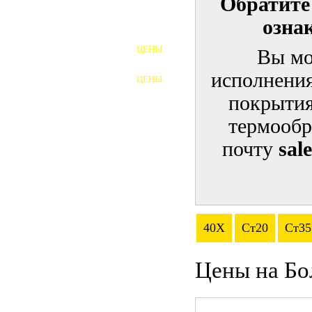
Обратите
озна
ШПИЛЬКИ
ЦЕНЫ
Вы мо
ПОЛНОРЕЗЬБОВЫЕ
ШПИЛЬКИ
исполнения
ЦЕНЫ
ГАЙКИ
покрытия
ШАЙБЫ
термообр
почту
sal
ТАЛРЕПЫ
ЗАКЛАДНЫЕ ДЕТАЛИ
ПРИЖИМНЫЕ ПЛАНКИ
40Х
Ст20
Ст35
АВТОМОБИЛЬНЫЙ КРЕПЕЖ
Цены на Бо
ВАННОЧКИ ДЛЯ
СВАРИВАНИЯ
ДОРЕЗКА РЕЗЬБЫ