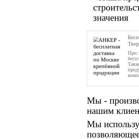
строительс
значения
Бесп
Тве
При 
бесп
Такж
прод
комп
Мы - произв
нашим клиен
Мы использу
позволяющее