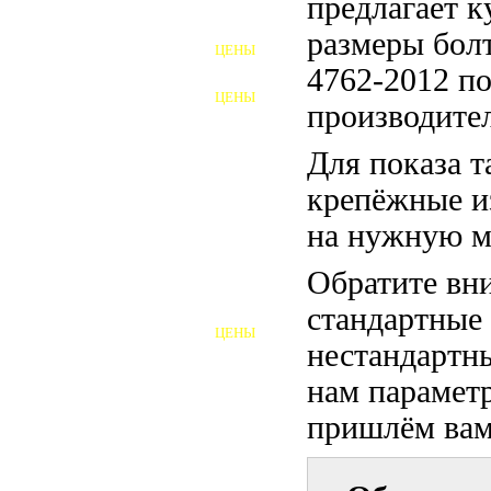
предлагает 
ФУНДАМЕНТНЫЕ БОЛТЫ
размеры бо
ЦЕНЫ
АНКЕРНЫЕ ПЛИТЫ
4762-2012 по
ЦЕНЫ
производител
ШАЙБЫ ФУНДАМЕНТНЫЕ
Для показа т
ШЕСТИГРАННЫЕ БОЛТЫ
крепёжные и
ВИНТЫ
на нужную м
ПРОБКИ
Обратите вни
ОТКИДНЫЕ БОЛТЫ
стандартные
ЦЕНЫ
БОЛТЫ СРБ (БСР)
нестандартны
нам параметр
НЕРЖАВЕЮЩИЙ КРЕПЁЖ
пришлём вам 
БОЛТЫ ИЗ АРМАТУРЫ
ВЫСОКОПРОЧНЫЙ КРЕПЁЖ