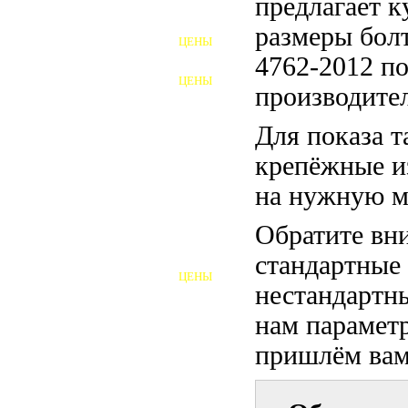
предлагает 
ФУНДАМЕНТНЫЕ БОЛТЫ
размеры бо
ЦЕНЫ
АНКЕРНЫЕ ПЛИТЫ
4762-2012 по
ЦЕНЫ
производител
ШАЙБЫ ФУНДАМЕНТНЫЕ
Для показа т
ШЕСТИГРАННЫЕ БОЛТЫ
крепёжные и
ВИНТЫ
на нужную м
ПРОБКИ
Обратите вни
ОТКИДНЫЕ БОЛТЫ
стандартные
ЦЕНЫ
БОЛТЫ СРБ (БСР)
нестандартны
нам параметр
НЕРЖАВЕЮЩИЙ КРЕПЁЖ
пришлём вам 
БОЛТЫ ИЗ АРМАТУРЫ
ВЫСОКОПРОЧНЫЙ КРЕПЁЖ