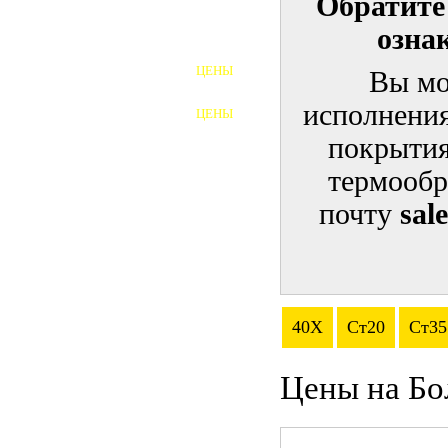
Обратите
озна
ШПИЛЬКИ
ЦЕНЫ
Вы мо
ПОЛНОРЕЗЬБОВЫЕ
ШПИЛЬКИ
исполнения
ЦЕНЫ
ГАЙКИ
покрытия
ШАЙБЫ
термообр
почту
sal
ТАЛРЕПЫ
ЗАКЛАДНЫЕ ДЕТАЛИ
ПРИЖИМНЫЕ ПЛАНКИ
40Х
Ст20
Ст35
АВТОМОБИЛЬНЫЙ КРЕПЕЖ
Цены на Бо
ВАННОЧКИ ДЛЯ
СВАРИВАНИЯ
ДОРЕЗКА РЕЗЬБЫ