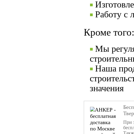
Изготовле
Работу с 
Кроме того
Мы регул
строительн
Наша прод
строительс
значения
Бесп
Тве
При 
бесп
Такж