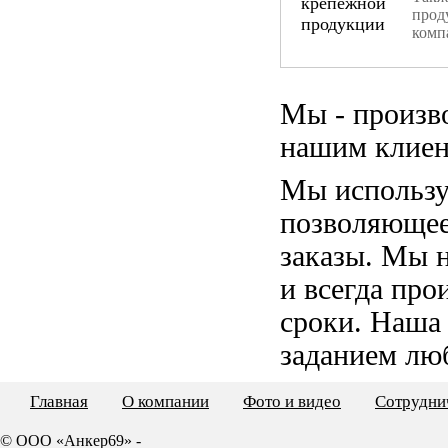
прод
комп
Мы - произв
нашим клиен
Мы использу
позволяющее
заказы. Мы 
и всегда пр
сроки. Наша
заданием лю
Главная
О компании
Фото и видео
Сотрудни
© ООО «Анкер69» -