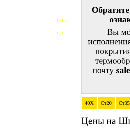
Обратите
ШПИЛЬКИ
озна
ЦЕНЫ
ПОЛНОРЕЗЬБОВЫЕ
ШПИЛЬКИ
Вы мо
ЦЕНЫ
ГАЙКИ
исполнения
ШАЙБЫ
покрытия
термообр
ТАЛРЕПЫ
почту
sal
ЗАКЛАДНЫЕ ДЕТАЛИ
ПРИЖИМНЫЕ ПЛАНКИ
АВТОМОБИЛЬНЫЙ КРЕПЕЖ
40Х
Ст20
Ст35
ВАННОЧКИ ДЛЯ
СВАРИВАНИЯ
Цены на Ш
ДОРЕЗКА РЕЗЬБЫ