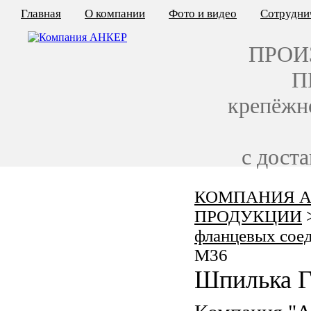
Главная
О компании
Фото и видео
Сотрудни
ПРОИ
П
крепёжн
с дост
КОМПАНИЯ А
КАЛЬКУЛЯТОР ЦЕН
ПРОДУКЦИИ
КРЕПЁЖ ПО ГОСТ
фланцевых сое
M36
КРЕПЁЖ С ЛЕВОЙ РЕЗЬБОЙ
Шпилька Г
МЕТАЛЛОКОНСТРУКЦИИ