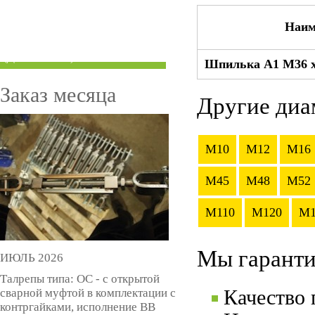
ТРУБЫ ПОД ГРУВЛОК
Наим
КОМПЕНСАТОРЫ УСАДКИ
(ДОМКРАТЫ)
Шпилька А1 М36 x
Заказ месяца
Другие диа
M10
M12
M16
M45
M48
M52
M110
M120
M1
Мы гаранти
ИЮЛЬ 2026
Талрепы типа: ОС - с открытой
сварной муфтой в комплектации с
Качество
контргайками, исполнение ВВ