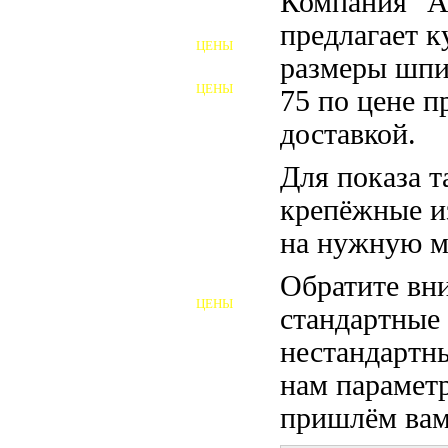
Компания "
ФУНДАМЕНТНЫЕ БОЛТЫ
предлагает 
ЦЕНЫ
АНКЕРНЫЕ ПЛИТЫ
размеры шпи
ЦЕНЫ
75 по цене п
ШАЙБЫ ФУНДАМЕНТНЫЕ
доставкой.
ШЕСТИГРАННЫЕ БОЛТЫ
Для показа т
ВИНТЫ
крепёжные и
ПРОБКИ
на нужную м
ОТКИДНЫЕ БОЛТЫ
Обратите вни
ЦЕНЫ
стандартные
БОЛТЫ СРБ (БСР)
нестандартны
НЕРЖАВЕЮЩИЙ КРЕПЁЖ
нам параметр
БОЛТЫ ИЗ АРМАТУРЫ
пришлём вам 
ВЫСОКОПРОЧНЫЙ КРЕПЁЖ