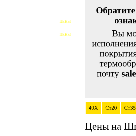
Обратите
ШПИЛЬКИ
озна
ЦЕНЫ
ПОЛНОРЕЗЬБОВЫЕ
ШПИЛЬКИ
Вы мо
ЦЕНЫ
ГАЙКИ
исполнения
ШАЙБЫ
покрытия
термообр
ТАЛРЕПЫ
почту
sal
ЗАКЛАДНЫЕ ДЕТАЛИ
ПРИЖИМНЫЕ ПЛАНКИ
АВТОМОБИЛЬНЫЙ КРЕПЕЖ
40Х
Ст20
Ст35
ВАННОЧКИ ДЛЯ
СВАРИВАНИЯ
Цены на Ш
ДОРЕЗКА РЕЗЬБЫ