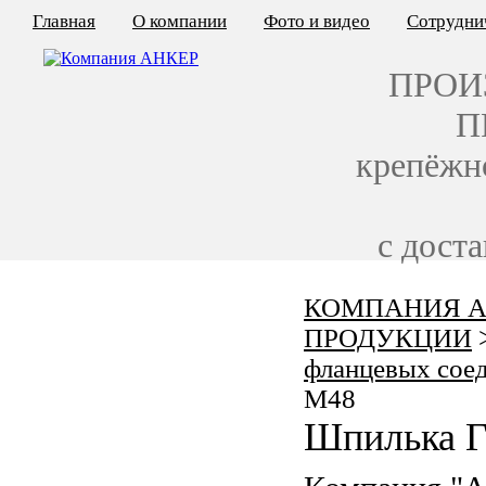
Главная
О компании
Фото и видео
Сотрудни
ПРОИ
П
крепёжн
с дост
КОМПАНИЯ А
КАЛЬКУЛЯТОР ЦЕН
ПРОДУКЦИИ
КРЕПЁЖ ПО ГОСТ
фланцевых сое
M48
КРЕПЁЖ С ЛЕВОЙ РЕЗЬБОЙ
Шпилька Г
МЕТАЛЛОКОНСТРУКЦИИ