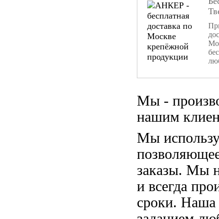
Бе
Тв
При
дос
Мо
бе
лю
Мы - произв
нашим клиен
Мы использу
позволяющее
заказы. Мы 
и всегда пр
сроки. Наша
заданием лю