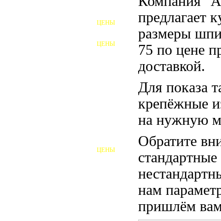
Компания "
ФУНДАМЕНТНЫЕ БОЛТЫ
предлагает 
ЦЕНЫ
АНКЕРНЫЕ ПЛИТЫ
размеры шпи
ЦЕНЫ
75 по цене п
ШАЙБЫ ФУНДАМЕНТНЫЕ
доставкой.
ШЕСТИГРАННЫЕ БОЛТЫ
Для показа т
ВИНТЫ
крепёжные и
ПРОБКИ
на нужную м
ОТКИДНЫЕ БОЛТЫ
Обратите вни
ЦЕНЫ
стандартные
БОЛТЫ СРБ (БСР)
нестандартны
НЕРЖАВЕЮЩИЙ КРЕПЁЖ
нам параметр
БОЛТЫ ИЗ АРМАТУРЫ
пришлём вам 
ВЫСОКОПРОЧНЫЙ КРЕПЁЖ