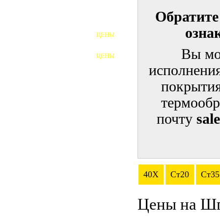
Обратите
ШПИЛЬКИ
озна
ЦЕНЫ
ПОЛНОРЕЗЬБОВЫЕ
ШПИЛЬКИ
Вы мо
ЦЕНЫ
ГАЙКИ
исполнения
ШАЙБЫ
покрытия
термообр
ТАЛРЕПЫ
почту
sal
ЗАКЛАДНЫЕ ДЕТАЛИ
ПРИЖИМНЫЕ ПЛАНКИ
АВТОМОБИЛЬНЫЙ КРЕПЕЖ
40Х
Ст20
Ст35
ВАННОЧКИ ДЛЯ
СВАРИВАНИЯ
Цены на Ш
ДОРЕЗКА РЕЗЬБЫ