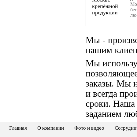
Мо
бе
лю
Мы - произв
нашим клиен
Мы использу
позволяющее
заказы. Мы 
и всегда пр
сроки. Наша
заданием лю
Главная
О компании
Фото и видео
Сотрудни