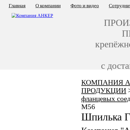
Главная
О компании
Фото и видео
Сотрудни
ПРОИ
П
крепёжн
с дост
КОМПАНИЯ А
КАЛЬКУЛЯТОР ЦЕН
ПРОДУКЦИИ
КРЕПЁЖ ПО ГОСТ
фланцевых сое
M56
КРЕПЁЖ С ЛЕВОЙ РЕЗЬБОЙ
Шпилька Г
МЕТАЛЛОКОНСТРУКЦИИ