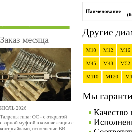
ТРУБЫ ПОД ГРУВЛОК
Наименование
(
КОМПЕНСАТОРЫ УСАДКИ
(ДОМКРАТЫ)
Другие диа
Заказ месяца
M10
M12
M16
M45
M48
M52
M110
M120
M1
Мы гаранти
ИЮЛЬ 2026
Качество
Талрепы типа: ОС - с открытой
Исполнени
сварной муфтой в комплектации с
контргайками, исполнение ВВ
Соответс