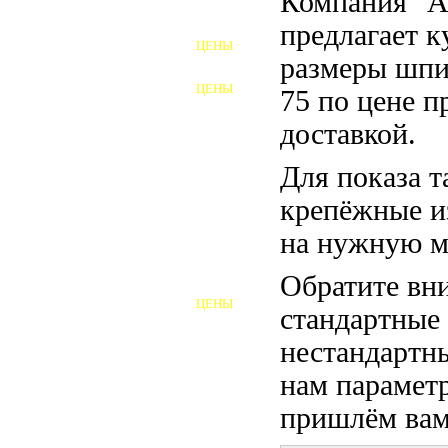
Компания "
ФУНДАМЕНТНЫЕ БОЛТЫ
предлагает 
ЦЕНЫ
АНКЕРНЫЕ ПЛИТЫ
размеры шпи
ЦЕНЫ
75 по цене п
ШАЙБЫ ФУНДАМЕНТНЫЕ
доставкой.
ШЕСТИГРАННЫЕ БОЛТЫ
Для показа т
ВИНТЫ
крепёжные и
ПРОБКИ
на нужную м
ОТКИДНЫЕ БОЛТЫ
Обратите вни
ЦЕНЫ
стандартные
БОЛТЫ СРБ (БСР)
нестандартны
НЕРЖАВЕЮЩИЙ КРЕПЁЖ
нам параметр
БОЛТЫ ИЗ АРМАТУРЫ
пришлём вам 
ВЫСОКОПРОЧНЫЙ КРЕПЁЖ