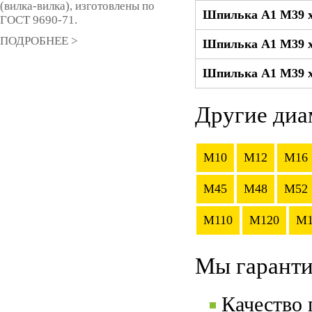
(вилка-вилка), изготовлены по
Шпилька А1 М39 x
ГОСТ 9690-71.
ПОДРОБНЕЕ >
Шпилька А1 М39 x
Шпилька А1 М39 x
Другие диа
M10
M12
M16
M45
M48
M52
M110
M120
M1
Мы гаранти
Качество