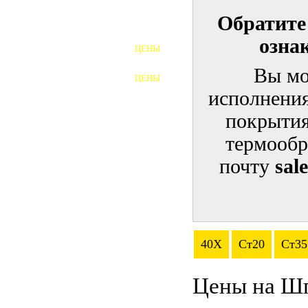
Обратите
ШПИЛЬКИ
озна
ЦЕНЫ
ПОЛНОРЕЗЬБОВЫЕ
ШПИЛЬКИ
Вы мо
ЦЕНЫ
ГАЙКИ
исполнения
ШАЙБЫ
покрытия
термообр
ТАЛРЕПЫ
почту
sal
ЗАКЛАДНЫЕ ДЕТАЛИ
ПРИЖИМНЫЕ ПЛАНКИ
АВТОМОБИЛЬНЫЙ КРЕПЕЖ
40Х
Ст20
Ст35
ВАННОЧКИ ДЛЯ
СВАРИВАНИЯ
Цены на Ш
ДОРЕЗКА РЕЗЬБЫ