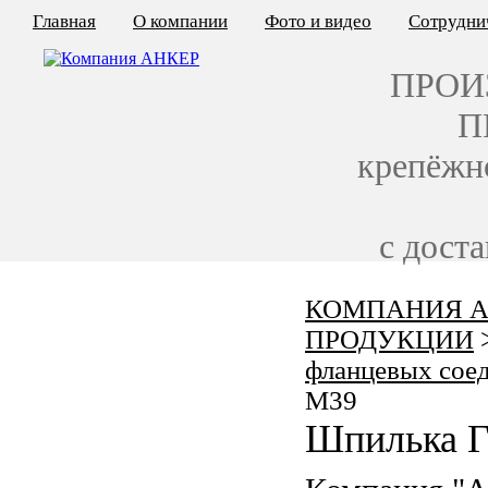
Главная
О компании
Фото и видео
Сотрудни
ПРОИ
П
крепёжн
с дост
КОМПАНИЯ А
КАЛЬКУЛЯТОР ЦЕН
ПРОДУКЦИИ
КРЕПЁЖ ПО ГОСТ
фланцевых сое
M39
КРЕПЁЖ С ЛЕВОЙ РЕЗЬБОЙ
Шпилька Г
МЕТАЛЛОКОНСТРУКЦИИ