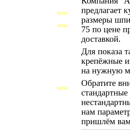
Компания "
ФУНДАМЕНТНЫЕ БОЛТЫ
предлагает 
ЦЕНЫ
АНКЕРНЫЕ ПЛИТЫ
размеры шпи
ЦЕНЫ
75 по цене п
ШАЙБЫ ФУНДАМЕНТНЫЕ
доставкой.
ШЕСТИГРАННЫЕ БОЛТЫ
Для показа т
ВИНТЫ
крепёжные и
ПРОБКИ
на нужную м
ОТКИДНЫЕ БОЛТЫ
Обратите вни
ЦЕНЫ
стандартные
БОЛТЫ СРБ (БСР)
нестандартны
НЕРЖАВЕЮЩИЙ КРЕПЁЖ
нам параметр
БОЛТЫ ИЗ АРМАТУРЫ
пришлём вам 
ВЫСОКОПРОЧНЫЙ КРЕПЁЖ