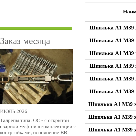
ТРУБЫ ПОД ГРУВЛОК
Наим
КОМПЕНСАТОРЫ УСАДКИ
(ДОМКРАТЫ)
Шпилька А1 М39 x
Заказ месяца
Шпилька А1 М39 x
Шпилька А1 М39 x
Шпилька А1 М39 x
Шпилька А1 М39 x
Шпилька А1 М39 x
Шпилька А1 М39 x
ИЮЛЬ 2026
Шпилька А1 М39 x
Талрепы типа: ОС - с открытой
сварной муфтой в комплектации с
Шпилька А1 М39 x
контргайками, исполнение ВВ