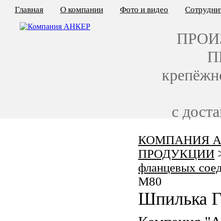
Главная
О компании
Фото и видео
Сотрудни
ПРОИ
П
крепёжн
с дост
КОМПАНИЯ А
КАЛЬКУЛЯТОР ЦЕН
ПРОДУКЦИИ
КРЕПЁЖ ПО ГОСТ
фланцевых сое
M80
КРЕПЁЖ С ЛЕВОЙ РЕЗЬБОЙ
Шпилька Г
МЕТАЛЛОКОНСТРУКЦИИ