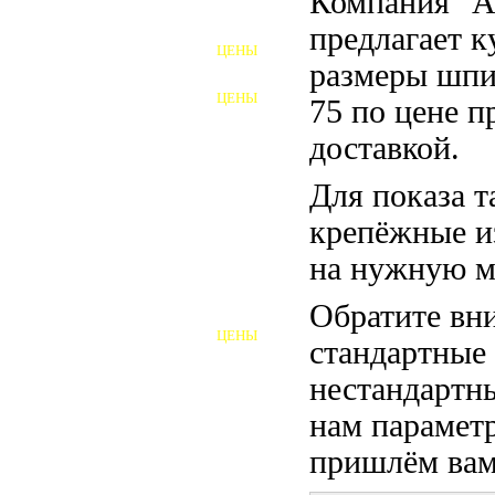
Компания "
ФУНДАМЕНТНЫЕ БОЛТЫ
предлагает 
ЦЕНЫ
АНКЕРНЫЕ ПЛИТЫ
размеры шпи
ЦЕНЫ
75 по цене п
ШАЙБЫ ФУНДАМЕНТНЫЕ
доставкой.
ШЕСТИГРАННЫЕ БОЛТЫ
Для показа т
ВИНТЫ
крепёжные и
ПРОБКИ
на нужную м
ОТКИДНЫЕ БОЛТЫ
Обратите вни
ЦЕНЫ
стандартные
БОЛТЫ СРБ (БСР)
нестандартны
НЕРЖАВЕЮЩИЙ КРЕПЁЖ
нам параметр
БОЛТЫ ИЗ АРМАТУРЫ
пришлём вам 
ВЫСОКОПРОЧНЫЙ КРЕПЁЖ