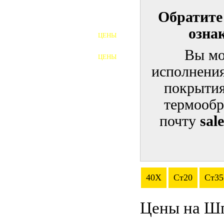
Обратите
ШПИЛЬКИ
озна
ЦЕНЫ
ПОЛНОРЕЗЬБОВЫЕ
ШПИЛЬКИ
Вы мо
ЦЕНЫ
ГАЙКИ
исполнения
ШАЙБЫ
покрытия
термообр
ТАЛРЕПЫ
почту
sal
ЗАКЛАДНЫЕ ДЕТАЛИ
ПРИЖИМНЫЕ ПЛАНКИ
АВТОМОБИЛЬНЫЙ КРЕПЕЖ
40Х
Ст20
Ст35
ВАННОЧКИ ДЛЯ
СВАРИВАНИЯ
Цены на Ш
ДОРЕЗКА РЕЗЬБЫ