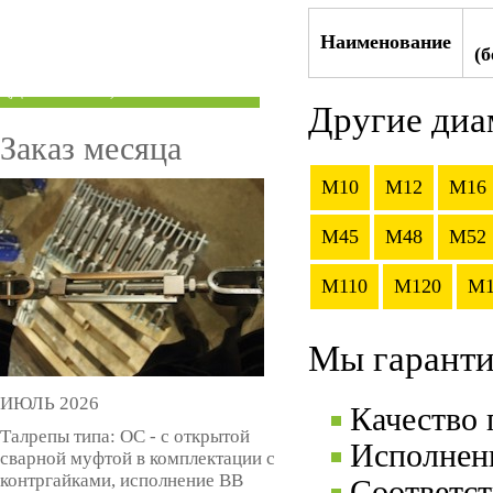
ТРУБЫ ПОД ГРУВЛОК
Наименование
(
КОМПЕНСАТОРЫ УСАДКИ
(ДОМКРАТЫ)
Другие диа
Заказ месяца
M10
M12
M16
M45
M48
M52
M110
M120
M1
Мы гаранти
ИЮЛЬ 2026
Качество
Талрепы типа: ОС - с открытой
Исполнени
сварной муфтой в комплектации с
контргайками, исполнение ВВ
Соответс