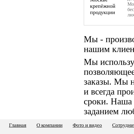
Мо
бе
лю
Мы - произв
нашим клиен
Мы использу
позволяющее
заказы. Мы 
и всегда пр
сроки. Наша
заданием лю
Главная
О компании
Фото и видео
Сотрудни